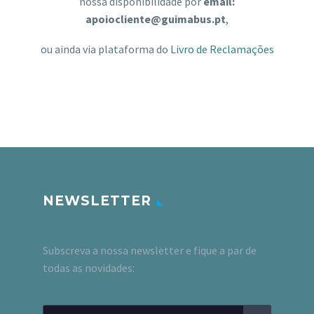
nossa disponibilidade por
email:
apoiocliente@guimabus.pt
,
ou ainda via plataforma do
Livro de Reclamações
NEWSLETTER
Subscreva a nossa newsletter e fique a par de
todas as novidades: