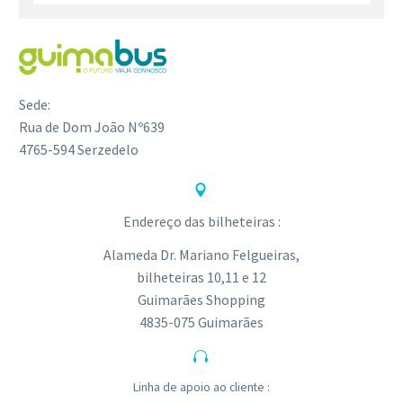
Sede:
Rua de Dom João Nº639
4765-594 Serzedelo


Endereço das bilheteiras :
Alameda Dr. Mariano Felgueiras,
bilheteiras 10,11 e 12
Guimarães Shopping
4835-075 Guimarães


Linha de apoio ao cliente :