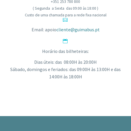
+351 253 780 800
( Segunda a Sexta das 09:00 às 18:00 )
Custo de uma chamada para a rede fixa nacional


Email: apoio
cliente@guimabus.pt


Horário das bilheteiras:
Dias úteis: das 08:00H às 20:00H
Sábado, domingos e feriados: das 09:00H às 13:00H e das
14:00H às 18:00H