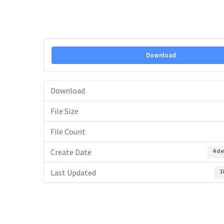
Download
Download
File Size
File Count
Create Date
4 de
Last Updated
1