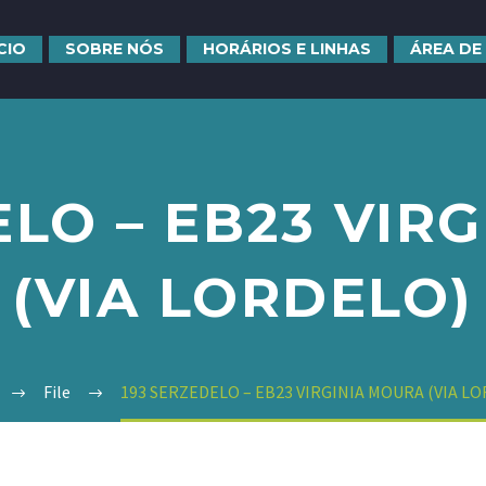
ÍCIO
SOBRE NÓS
HORÁRIOS E LINHAS
ÁREA DE
ELO – EB23 VIR
(VIA LORDELO)
File
193 SERZEDELO – EB23 VIRGINIA MOURA (VIA L