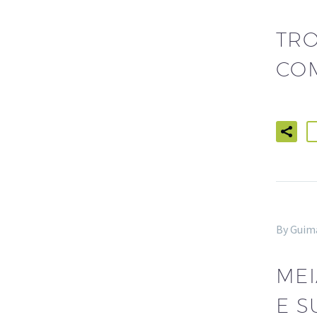
TRO
CO
By Guim
MEI
E S