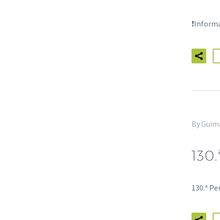
❗Inform
By Guim
130
130.ª Pe