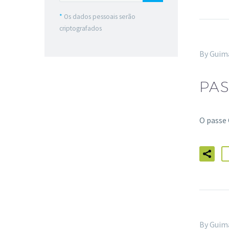
*
Os dados pessoais serão
criptografados
By Guim
PAS
O passe 
By Guim