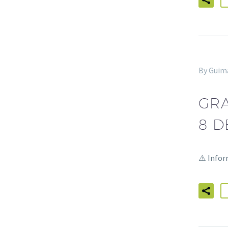
By Guim
GRA
8 D
⚠️ Info