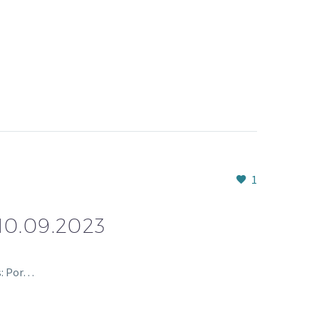
1
0.09.2023
s: Por…