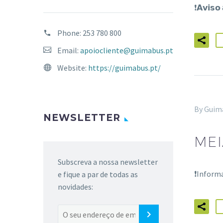
❗𝗔𝘃𝗶𝘀
Phone:
253 780 800
Email:
apoiocliente@guimabus.pt
Website:
https://guimabus.pt/
By Guim
NEWSLETTER
MEI
Subscreva a nossa newsletter
❗Inform
e fique a par de todas as
novidades: