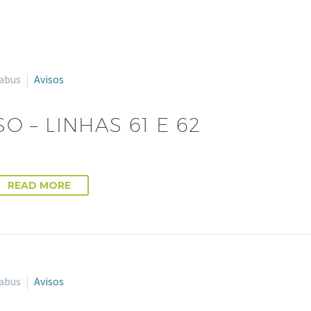
abus
Avisos
SO – LINHAS 61 E 62
READ MORE
abus
Avisos