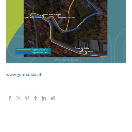
_
www.guimabus.pt