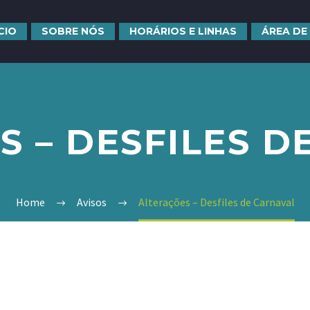
ÍCIO
SOBRE NÓS
HORÁRIOS E LINHAS
ÁREA DE
S – DESFILES D
Home
Avisos
Alterações – Desfiles de Carnaval